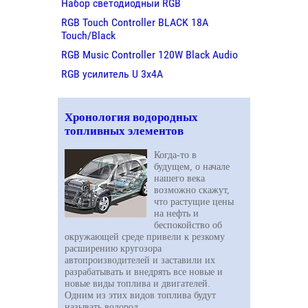
Набор светодиодный RGB
RGB Touch Controller BLACK 18A
Touch/Black
RGB Music Controller 120W Black Audio
RGB усилитель U 3х4A
Хронология водородных
топливных элементов
Когда-то в
будущем, о начале
нашего века
возможно скажут,
что растущие цены
на нефть и
беспокойство об
окружающей среде привели к резкому
расширению кругозора
автопроизводителей и заставили их
разрабатывать и внедрять все новые и
новые виды топлива и двигателей.
Одним из этих видов топлива будут
называть водород.