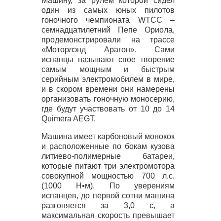
Машину, за рулем которой сидел
один из самых юных пилотов
гоночного чемпионата
WTCC
–
семнадцатилетний Пепе Ориола,
продемонстрировали на трассе
«Моторлэнд Арагон». Сами
испанцы называют свое творение
самым мощным и быстрым
серийным электромобилем в мире,
и в скором времени они намерены
организовать гоночную моносерию,
где будут участвовать от 10 до 14
Quimera
AEGT
.
Машина имеет карбоновый монокок
и расположенные по бокам кузова
литиево-полимерные батареи,
которые питают три электромотора
совокупной мощностью 700 л.с.
(1000 Н•м). По уверениям
испанцев, до первой сотни машина
разгоняется за 3,0 с, а
максимальная скорость превышает