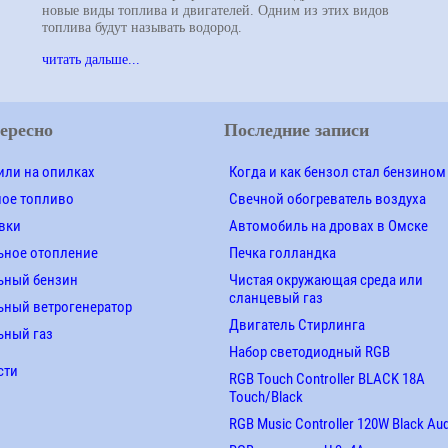
новые виды топлива и двигателей. Одним из этих видов
топлива будут называть водород.
читать дальше...
ересно
Последние записи
ли на опилках
Когда и как бензол стал бензином
ное топливо
Свечной обогреватель воздуха
вки
Автомобиль на дровах в Омске
ьное отопление
Печка голландка
ьный бензин
Чистая окружающая среда или
сланцевый газ
ный ветрогенератор
Двигатель Стирлинга
ьный газ
Набор светодиодный RGB
сти
RGB Touch Controller BLACK 18A
Touch/Black
RGB Music Controller 120W Black Au