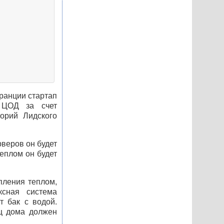
Франции стартап
й
ЦОД
за счет
орий Лидского
рверов он будет
еплом он будет
пления теплом,
ксная система
т бак с водой.
ец дома должен