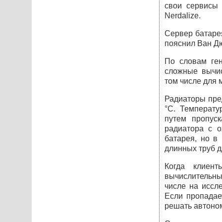
свои сервисы 
Nerdalize.
Сервер батарея
пояснил Ван Дю
По словам ген
сложные вычис
том числе для 
Радиаторы пред
°C. Температу
путем пропус
радиатора с о
батарея, но в
длинных труб д
Когда клиен
вычислительны
числе на иссл
Если пропадае
решать автоно