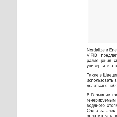
Nerdalize и En
ViFiB предла
размещения с
университета т
Также в Швеции
использовать 
делиться с неб
В Германии ком
генерируемым
водяного отоп
Счета за элек
оплатить устан