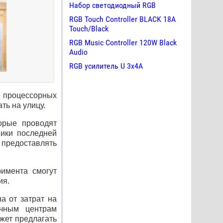
Набор светодиодный RGB
RGB Touch Controller BLACK 18A
Touch/Black
RGB Music Controller 120W Black
Audio
RGB усилитель U 3х4A
те процессорных
ть на улицу.
орые проводят
ники последней
 предоставлять
имента смогут
ия.
а от затрат на
ачным центрам
жет предлагать