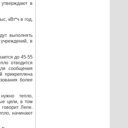
 утверждают в
. кВт*ч в год,
удут выполнять
 учреждений, в
ается до 45-55
епло отводится
для сообщения
ой прикреплена
ьзования более
нужно тепло,
ые цели, в том
 говорит Лепе.
епло, начинают