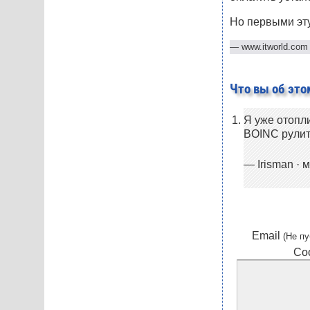
Но первыми эту
—
www.itworld.com
Что вы об это
Я уже отопл
BOINC
рулит
— Irisman · м
Email
(Не пу
Со