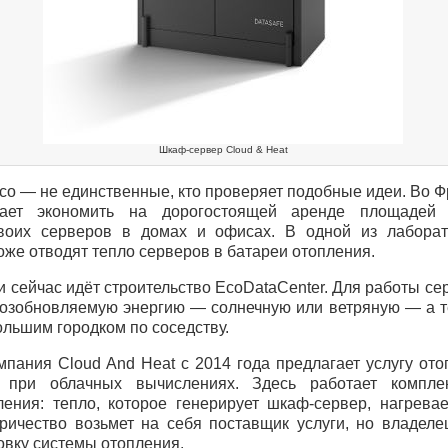
Шкаф-сервер Cloud & Heat
eco — не единственные, кто проверяет подобные идеи. Во 
гает экономить на дорогостоящей аренде площаде
воих серверов в домах и офисах. В одной из лаборат
оже отводят тепло серверов в батареи отопления.
 сейчас идёт строительство EcoDataCenter. Для работы се
возобновляемую энергию — солнечную или ветряную — а т
ольшим городком по соседству.
пания Cloud And Heat с 2014 года предлагает услугу ото
 при облачных вычислениях. Здесь работает компле
ления: тепло, которое генерирует шкаф-сервер, нагревае
тричество возьмет на себя поставщик услуги, но владел
овку системы отопления.