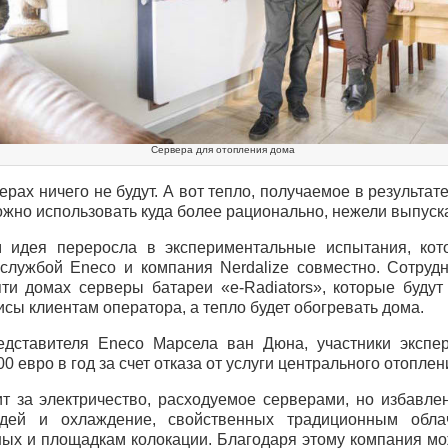
Сервера для отопления дома
ерах ничего не будут. А вот тепло, получаемое в результа
жно использовать куда более рационально, нежели выпуска
 идея переросла в экспериментальные испытания, кот
службой Eneco и компания Nerdalize совместно. Сотруд
яти домах серверы батареи «e-Radiators», которые будут
сы клиентам оператора, а тепло будет обогревать дома.
дставителя Eneco Марсела ван Дюна, участники экспер
0 евро в год за счет отказа от услуги центрального отоплен
ит за электричество, расходуемое серверами, но избавлен
дей и охлаждение, свойственных традиционным обл
ных и площадкам колокации. Благодаря этому компания мо