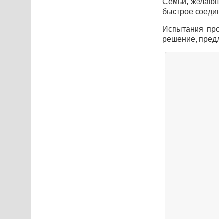
Семьи, желающ
быстрое соеди
Испытания про
решение, предл