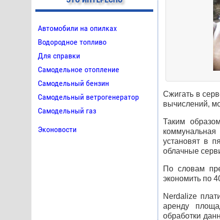
Автомобили на опилках
Водородное топливо
Для справки
Самодельное отопление
Самодельный бензин
Сжигать в серв
Самодельный ветрогенератор
вычислений, мо
Самодельный газ
Таким образом
Эконовости
коммунальная 
установят в п
облачные серви
По словам пре
экономить по 40
Nerdalize плат
аренду площа
обработки дан