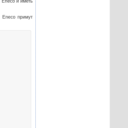
 Eneco и иметь
в Eneco примут