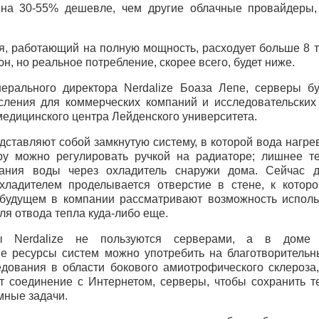
на 30-55% дешевле, чем другие облачные провайдеры,
, работающий на полную мощность, расходует больше 8 тыс
н, но реальное потребление, скорее всего, будет ниже.
ерального директора Nerdalize Боаза Лепе, серверы б
ления для коммерческих компаний и исследовательских
медицинского центра Лейденского университета.
ставляют собой замкнутую систему, в которой вода нагрев
ру можно регулировать ручкой на радиаторе; лишнее т
кания воды через охладитель снаружи дома. Сейчас 
хладителем проделывается отверстие в стене, к котор
 будущем в компании рассматривают возможность испол
ля отвода тепла куда-либо еще.
ты Nerdalize не пользуются серверами, а в доме 
е ресурсы систем можно употребить на благотворительн
едования в области бокового амиотрофического склероза,
т соединение с Интернетом, серверы, чтобы сохранить т
мные задачи.