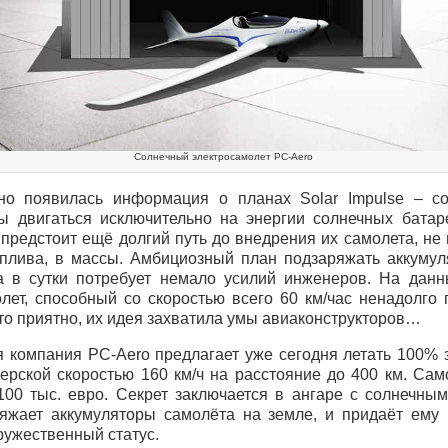
Солнечный электросамолет PC-Aero
о появилась информация о планах Solar Impulse – соз
ы двигаться исключительно на энергии солнечных батар
предстоит ещё долгий путь до внедрения их самолета, не
оплива, в массы. Амбициозный план подзаряжать аккуму
а в сутки потребует немало усилий инженеров. На дан
лет, способный со скоростью всего 60 км/час ненадолго 
что приятно, их идея захватила умы авиаконструкторов…
 компания PC-Aero предлагает уже сегодня летать 100% з
ерской скоростью 160 км/ч на расстояние до 400 км. Сам
100 тыс. евро. Секрет заключается в ангаре с солнечны
яжает аккумуляторы самолёта на земле, и придаёт ему
ружественный статус.