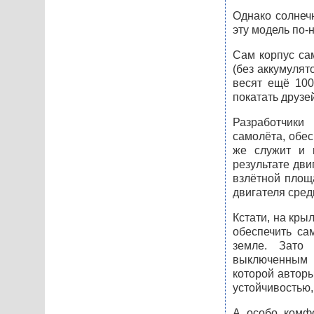
Однако солнеч
эту модель по
Сам корпус сам
(без аккумулят
весят ещё 100
покатать друзе
Разработчики
самолёта, обес
же служит и 
результате дви
взлётной площ
двигателя сред
Кстати, на кры
обеспечить са
земле. Зато
выключенным д
которой авторы
устойчивостью, 
А особо комфо