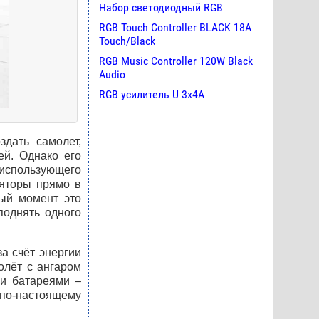
Набор светодиодный RGB
RGB Touch Controller BLACK 18A
Touch/Black
RGB Music Controller 120W Black
Audio
RGB усилитель U 3х4A
дать самолет,
ей. Однако его
 использующего
ляторы прямо в
ный момент это
поднять одного
а счёт энергии
олёт с ангаром
ми батареями –
 по-настоящему