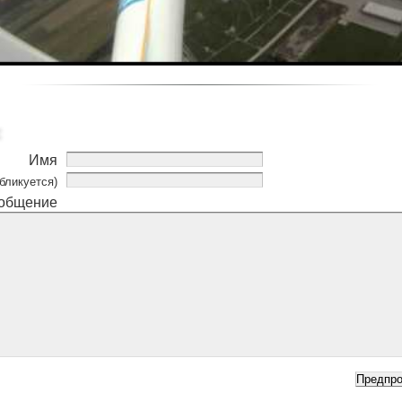
Имя
бликуется)
общение