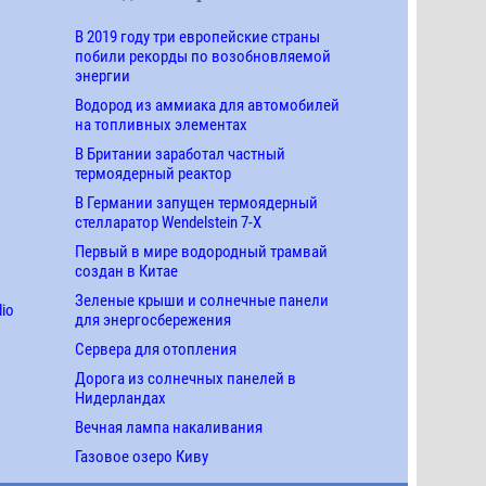
В 2019 году три европейские страны
побили рекорды по возобновляемой
энергии
Водород из аммиака для автомобилей
на топливных элементах
В Британии заработал частный
термоядерный реактор
В Германии запущен термоядерный
стелларатор Wendelstein 7-X
Первый в мире водородный трамвай
создан в Китае
Зеленые крыши и солнечные панели
dio
для энергосбережения
Сервера для отопления
Дорога из солнечных панелей в
Нидерландах
Вечная лампа накаливания
Газовое озеро Киву