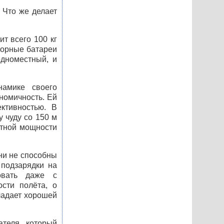
 Что же делает
ит всего 100 кг
яторные батареи
одноместный, и
намике своего
номичность. Ей
ктивностью. В
у чуду со 150 м
нтной мощности
ни не способны
 подзарядки на
овать даже с
сти полёта, о
ладает хорошей
теля, который