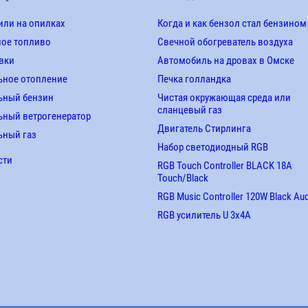
ли на опилках
Когда и как бензол стал бензином
ное топливо
Свечной обогреватель воздуха
вки
Автомобиль на дровах в Омске
ьное отопление
Печка голландка
ьный бензин
Чистая окружающая среда или
сланцевый газ
ный ветрогенератор
Двигатель Стирлинга
ьный газ
Набор светодиодный RGB
сти
RGB Touch Controller BLACK 18A
Touch/Black
RGB Music Controller 120W Black Au
RGB усилитель U 3х4A