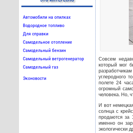
Автомобили на опилках
Водородное топливо
Для справки
Самодельное отопление
Самодельный бензин
Самодельный ветрогенератор
Совсем недавн
который мог б
Самодельный газ
разработчикам 
углеродного т
Эконовости
полете 24 час
огромный само
человека. Но, 
И вот немецкая
солнца с крейс
продаются за 
именно он зар
экологически д