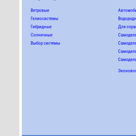
Ветровые
Автомоби
Гелиосистемы
Водород
Гибридные
Для спра
Солнечные
Самодел
Выбор системы
Самодел
Самодель
Самодел
Эконово