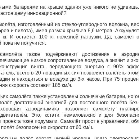
ными батареями на крыше здания уже никого не удивишь.
-настоящему инновационной?
олёта, изготовленный из стекло-углеродного волокна, вес
оров и пилота), имея размах крыльев 8,6 метров. Аккумул
 кг. И остаётся 100 кг полезной нагрузки. Да, самолёт 
й пока не получится.
 самолёта также подчёркивают достижения в аэроди
печивающие низкое сопротивление воздуха, а значит и эко
конструкция винта, передающего энергию с 90% эффе
гатель, всего в 20 лошадиных сил позволяет взлететь этом
адки и находиться в воздухе до 3-х часов. При 75 проце
няя скорость составит 185 км/ч.
льях самолёта также установлены солнечные батареи, но о
молёт достаточной энергией для постоянного полёта без
 хорошая аэродинамика позволяет самолёту планир
вигателем. Это, кстати, немаловажно и для безопасно
 проекта тоже подумали. Самолёт прост в управлении, об
полёт безопасен на скорости от 60 км/ч.
ртным полёт делает низкий уровень шума электродвига