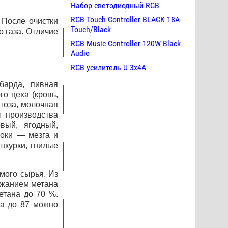
Набор светодиодный RGB
RGB Touch Controller BLACK 18A
 После очистки
Touch/Black
 газа. Отличие
RGB Music Controller 120W Black
Audio
RGB усилитель U 3х4A
барда, пивная
о цеха (кровь,
тоза, молочная
т производства
вый, ягодный,
токи — мезга и
шкурки, гнилые
мого сырья. Из
ержанием метана
етана до 70 %.
а до 87
можно