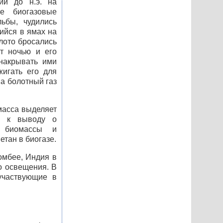
ии до н.э. на
е биогазовые
ьбы, чудились
ийся в ямах на
лото бросались
т ночью и его
накрывать ими
игать его для
 а болотный газ
масса выделяет
л к выводу о
я биомассы и
етан в биогазе.
омбее, Индия в
о освещения. В
участвующие в