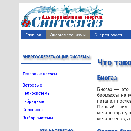
Главная
Энергомеханизмы
Энергоновости
ЭНЕРГОСБЕРЕГАЮЩИЕ СИСТЕМЫ
Что тако
Тепловые насосы
Биогаз
Ветровые
Биогаз — это 
Гелиосистемы
биомассы на к
Гибридные
питания после
Первый вид 
Солнечные
метанообразую
Выбор системы
метаногенов, а 
ЭТО ИНТЕРЕСНО