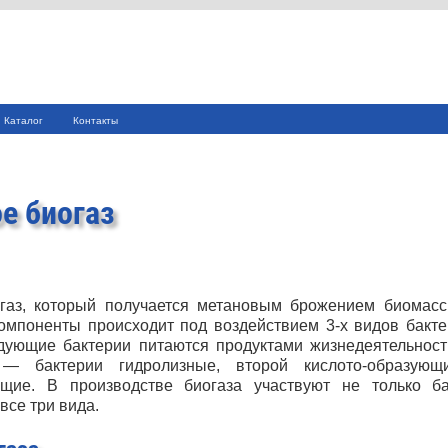
Каталог
Контакты
е биогаз
газ, который получается метановым брожением биомасс
омпоненты происходит под воздействием 3-х видов бакте
дующие бактерии питаются продуктами жизнедеятельнос
— бактерии гидролизные, второй кислото-образующ
щие. В производстве биогаза участвуют не только ба
все три вида.