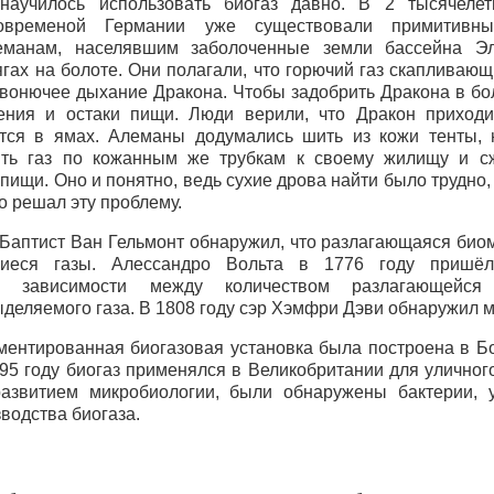
научилось использовать биогаз давно. В 2 тысячелет
современой Германии уже существовали примитивны
леманам, населявшим заболоченные земли бассейна Эл
гах на болоте. Они полагали, что горючий газ скапливающ
 вонючее дыхание Дракона. Чтобы задобрить Дракона в бо
ния и остаки пищи. Люди верили, что Дракон приходи
тся в ямах. Алеманы додумались шить из кожи тенты, 
ить газ по кожанным же трубкам к своему жилищу и сж
пищи. Оно и понятно, ведь сухие дрова найти было трудно,
но решал эту проблему.
Баптист Ван Гельмонт обнаружил, что разлагающаяся био
щиеся газы. Алессандро Вольта в 1776 году пришё
ии зависимости между количеством разлагающейс
деляемого газа. В 1808 году сэр Хэмфри Дэви обнаружил м
ментированная биогазовая установка была построена в Б
895 году биогаз применялся в Великобритании для уличног
развитием микробиологии, были обнаружены бактерии, 
водства биогаза.