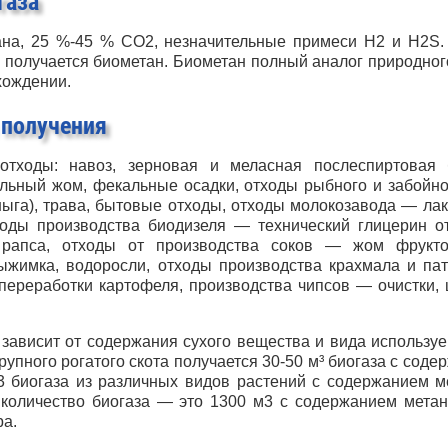
газа
на, 25 %-45 % CO2, незначительные примеси H2 и H2S.
 получается биометан. Биометан полный аналог природного
хождении.
 получения
отходы: навоз, зерновая и меласная послеспиртовая 
льный жом, фекальные осадки, отходы рыбного и забойног
ныга), трава, бытовые отходы, отходы молокозавода — лак
ходы производства биодизеля — технический глицерин о
 рапса, отходы от производства соков — жом фрукто
ыжимка, водоросли, отходы производства крахмала и па
переработки картофеля, производства чипсов — очистки, 
зависит от содержания сухого вещества и вида используе
рупного рогатого скота получается 30-50 м³ биогаза с сод
м3 биогаза из различных видов растений с содержанием м
количество биогаза — это 1300 м3 с содержанием метан
ра.