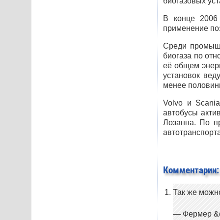
биогазовых уст
В конце 2006 
применение поз
Среди промышл
биогаза по отн
её общем энер
установок вед
менее половин
Volvo и Scani
автобусы акти
Лозанна. По п
автотранспорта
Комментарии:
Так же можно
— Фермер &qu