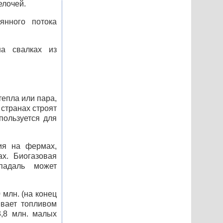
елочей.
янного потока
на свалках из
тепла или пара,
 странах строят
пользуется для
ия на фермах,
ах. Биогазовая
 падаль может
млн. (на конец
ивает топливом
3,8 млн. малых