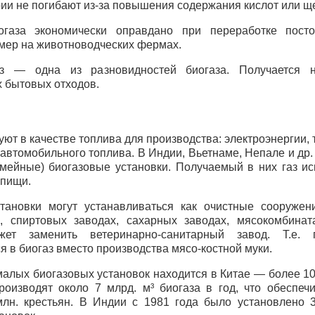
ии не погибают из-за повышения содержания кислот или щ
огаза экономически оправдано при переработке посто
имер на животноводческих фермах.
з — одна из разновидностей биогаза. Получается 
 бытовых отходов.
уют в качестве топлива для производства: электроэнергии, 
 автомобильного топлива. В Индии, Вьетнаме, Непале и др.
мейные) биогазовые установки. Получаемый в них газ ис
 пищи.
тановки могут устанавливаться как очистные сооружен
, спиртовых заводах, сахарных заводах, мясокомбинат
жет заменить ветеринарно-санитарный завод. Т.е.
я в биогаз вместо производства мясо-костной муки.
алых биогазовых установок находится в Китае — более 10 
производят около 7 млрд. м³ биогаза в год, что обеспеч
лн. крестьян. В Индии с 1981 года было установлено 