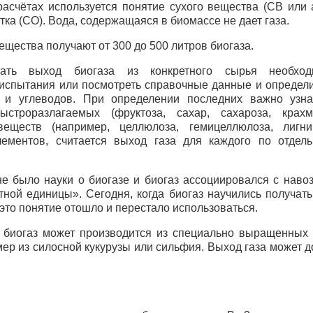
расчётах используется понятие сухого вещества (СВ или 
атка (СО). Вода, содержащаяся в биомассе не дает газа.
вещества получают от 300 до 500 литров биогаза.
тать выход биогаза из конкретного сырья необход
испытания или посмотреть справочные данные и определ
 и углеводов. При определении последних важно узна
ыстроразлагаемых (фруктоза, сахар, сахароза, крах
веществ (например, целлюлоза, гемицеллюлоза, лигни
ементов, считается выход газа для каждого по отдель
не было науки о биогазе и биогаз ассоциировался с наво
ной единицы». Сегодня, когда биогаз научились получать 
 это понятие отошло и перестало использоваться.
 биогаз может производится из специально выращенных 
мер из силосной кукурузы или сильфия. Выход газа может д