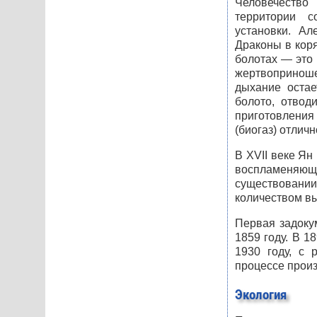
Человечество 
территории 
установки. А
Драконы в коря
болотах — это
жертвоприноше
дыхание остае
болото, отвод
приготовления 
(биогаз) отлич
В
XVII
веке Ян 
воспламеняю
существован
количеством вы
Первая задоку
1859 году. В 1
1930 году, с 
процессе произ
Экология