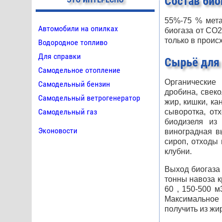
Состав био
55%-75 % мета
Автомобили на опилках
биогаза от СО2
только в проис
Водородное топливо
Для справки
Сырьё для
Самодельное отопление
Органические 
Самодельный бензин
дробина, свеко
Самодельный ветрогенератор
жир, кишки, ка
Самодельный газ
сыворотка, от
биодизеля из
Эконовости
виноградная в
сироп, отходы 
клубни.
Выход биогаза 
тонны навоза к
60
, 150-500 
Максимальное 
получить из жи