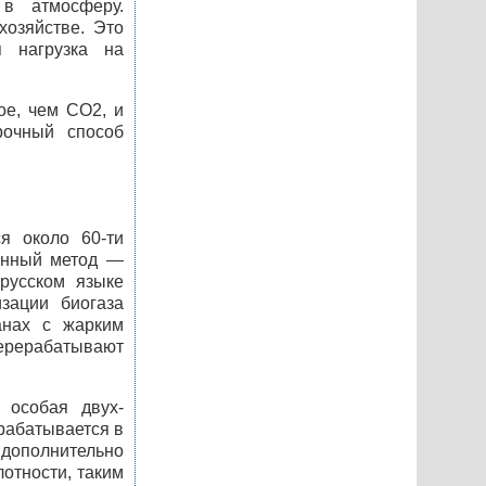
 в атмосферу.
хозяйстве. Это
я нагрузка на
ое, чем СО2, и
рочный способ
я около 60-ти
нённый метод —
русском языке
изации биогаза
анах с жарким
ерерабатывают
 особая двух-
ерабатывается в
 дополнительно
лотности, таким