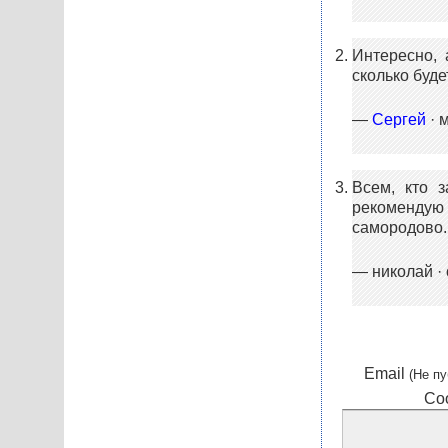
Интересно, 
сколько буде
—
Сергей
· м
Всем, кто 
рекомендую 
самородово
— николай · о
Email
(Не пу
Со