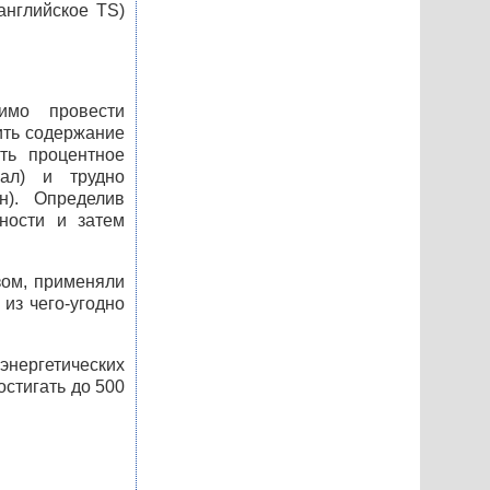
английское TS)
имо провести
ить содержание
ть процентное
мал) и трудно
н). Определив
ности и затем
зом, применяли
из чего-угодно
энергетических
остигать до 500