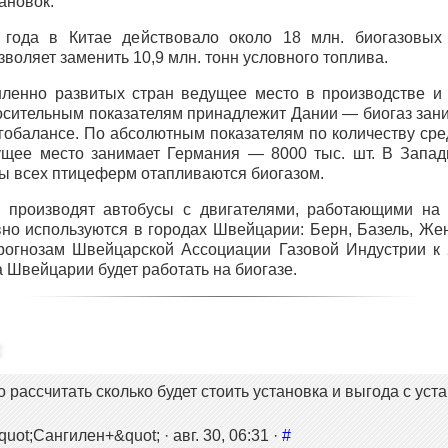
ановок.
года в Китае действовало около 18 млн. биогазовых 
воляет заменить 10,9 млн. тонн условного топлива.
енно развитых стран ведущее место в производстве и 
осительным показателям принадлежит Дании — биогаз зани
гобалансе. По абсолютным показателям по количеству сре
ущее место занимает Германия — 8000 тыс. шт. В Запа
ы всех птицеферм отапливаются биогазом.
a производят автобусы с двигателями, работающими на 
вно используются в городах Швейцарии: Берн, Базель, Же
рогнозам Швейцарской Ассоциации Газовой Индустрии к
 Швейцарии будет работать на биогазе.
 рассчитать сколько будет стоить установка и выгода с уст
ot;Сангилен+&quot; · авг. 30, 06:31 ·
#