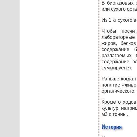
В биогазовых 
или сухого ост
Из 1 кг сухого 
Чтобы посчи
лабораторные 
жиров, белков
содержание б
разлагаемых 
содержание эл
суммируется.
Раньше когда 
понятие «живот
органического,
Кроме отходов
культур, напри
м3 с тонны.
История