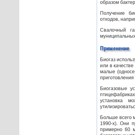
образом бактер
Получение би
отходов, напр
Свалочный га
муниципальных
Применение
Биогаз использ
или в качестве
малые (односе
приготовления
Биогазовые ус
птицефабриках
установка мо
утилизироватьс
Больше всего м
1990-х). Они 
примерно 60 м