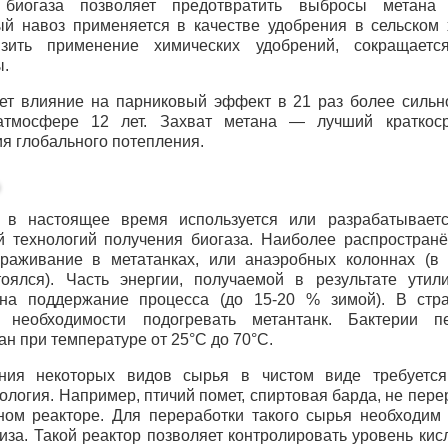
 биогаза позволяет предотвратить выбросы метана
й навоз применяется в качестве удобрения в сельском 
изить применение химических удобрений, сокращаетс
ы.
ет влияние на парниковый эффект в 21 раз более сильн
атмосфере 12 лет. Захват метана — лучший краткос
я глобального потепления.
 в настоящее время используется или разрабатываетс
й технологий получения биогаза. Наиболее распростра
раживание в метатанках, или анаэробных колоннах (в 
оялся). Часть энергии, получаемой в результате утил
 на поддержание процесса (до 15-20 % зимой). В стр
 необходимости подогревать метантанк. Бактерии п
ан при температуре от 25°С до 70°С.
ния некоторых видов сырья в чистом виде требуется
ология. Например, птичий помет, спиртовая барда, не пер
ном реакторе. Для переработки такого сырья необходим
иза. Такой реактор позволяет контролировать уровень кис