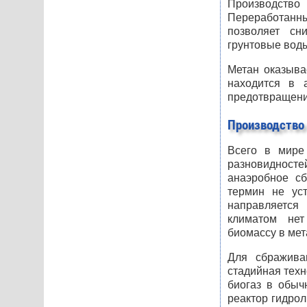
Производство
Переработанны
позволяет сн
грунтовые вод
Метан оказыва
находится в 
предотвращени
Производство
Всего в мире
разновидносте
анаэробное сб
термин не уст
направляется
климатом нет
биомассу в мет
Для сбражива
стадийная техн
биогаз в обыч
реактор гидрол