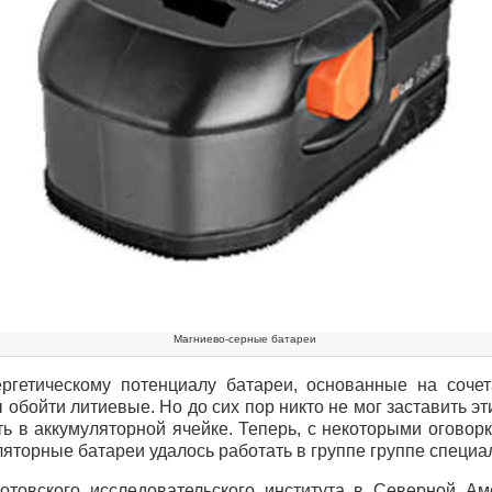
Магниево-серные батареи
ргетическому потенциалу батареи, основанные на соче
 обойти литиевые. Но до сих пор никто не мог заставить э
ь в аккумуляторной ячейке. Теперь, с некоторыми оговорк
яторные батареи удалось работать в группе группе специа
отовского исследовательского института в Северной Ам