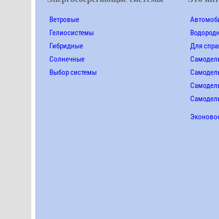
Ветровые
Автомоби
Гелиосистемы
Водород
Гибридные
Для спра
Солнечные
Самодел
Выбор системы
Самодел
Самодель
Самодел
Эконово