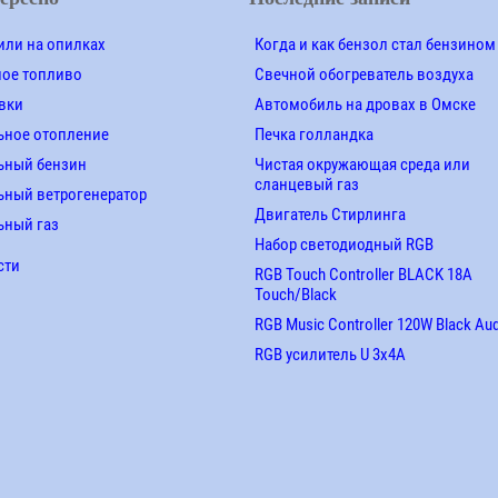
ли на опилках
Когда и как бензол стал бензином
ное топливо
Свечной обогреватель воздуха
вки
Автомобиль на дровах в Омске
ьное отопление
Печка голландка
ьный бензин
Чистая окружающая среда или
сланцевый газ
ный ветрогенератор
Двигатель Стирлинга
ьный газ
Набор светодиодный RGB
сти
RGB Touch Controller BLACK 18A
Touch/Black
RGB Music Controller 120W Black Au
RGB усилитель U 3х4A