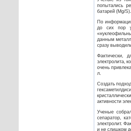
попытались ре
батарей (Mg/S).
По информации
до сих пор у
«нуклеофильн
данным металло
сразу выводили
Фактически, 
электролита, к
очень привлека
л.
Создать подх
гексаметилд
кристалличес
активности эле
Ученые собрал
сепаратор, к
электролит. Фа
и не слишком д