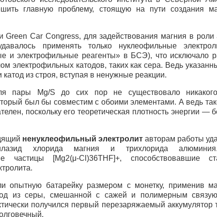
шить главную проблему, стоящую на пути создания ма
 Green Car Congress, для задействования магния в роли
давалось применять только нуклеофильные электрол
ые и электрофильные реагенты» в
БСЭ
), что исключало 
м электрофильных катодов, таких как сера. Ведь указанн
 катод из строя, вступая в ненужные реакции.
для пары Mg/S до сих пор не существовало никаког
оторый был бы совместим с обоими элементами. А ведь так
телен, поскольку его теоретическая плотность энергии — б
одящий
ненуклеофильный электролит
авторам работы уда
исилазид хлорида магния и трихлорида алюминия
кие частицы [Mg2(μ-Cl)36THF]+, способствовавшие с
ктролита.
и опытную батарейку размером с монетку, применив ма
атод из серы, смешанной с сажей и полимерным связу
ктически получился первый перезаряжаемый аккумулятор т
олговечный.