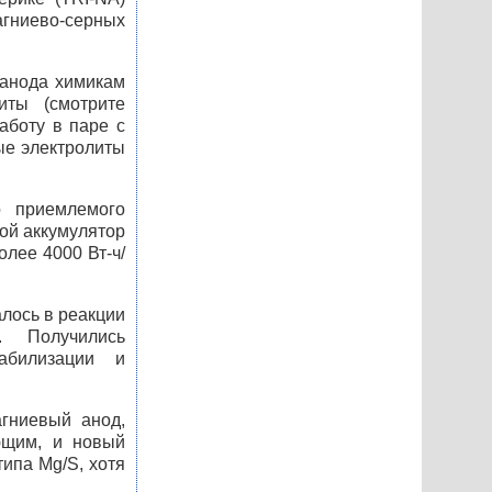
гниево-серных
 анода химикам
иты (смотрите
работу в паре с
ые электролиты
о приемлемого
ой аккумулятор
олее 4000 Вт-ч/
лось в реакции
. Получились
табилизации и
гниевый анод,
ющим, и новый
ипа Mg/S, хотя