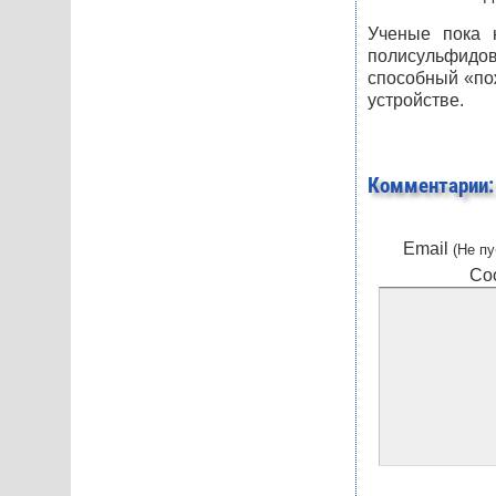
Ученые пока 
полисульфидов
способный «по
устройстве.
Комментарии:
Email
(Не пу
Со