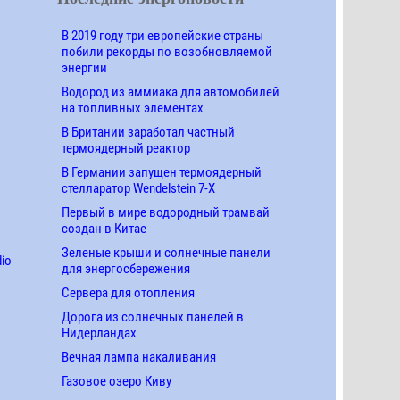
В 2019 году три европейские страны
побили рекорды по возобновляемой
энергии
Водород из аммиака для автомобилей
на топливных элементах
В Британии заработал частный
термоядерный реактор
В Германии запущен термоядерный
стелларатор Wendelstein 7-X
Первый в мире водородный трамвай
создан в Китае
Зеленые крыши и солнечные панели
dio
для энергосбережения
Сервера для отопления
Дорога из солнечных панелей в
Нидерландах
Вечная лампа накаливания
Газовое озеро Киву