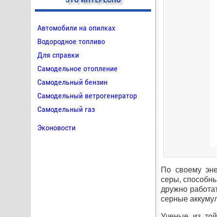
Автомобили на опилках
Водородное топливо
Для справки
Самодельное отопление
Самодельный бензин
Самодельный ветрогенератор
Самодельный газ
Эконовости
По своему эне
серы, способны
дружно работат
серные аккумул
Ученые из той