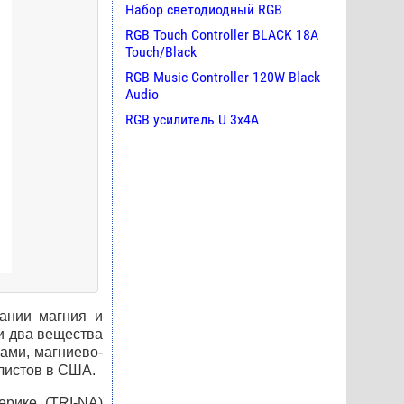
Набор светодиодный RGB
RGB Touch Controller BLACK 18A
Touch/Black
RGB Music Controller 120W Black
Audio
RGB усилитель U 3х4A
тании магния и
ти два вещества
ами, магниево-
листов в
США
.
ерике (
TRI
-NA)