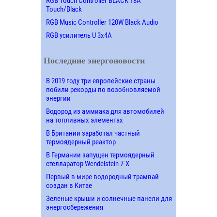
RGB Touch Controller BLACK 18A
Touch/Black
RGB Music Controller 120W Black Audio
RGB усилитель U 3х4A
Последние энергоновости
В 2019 году три европейские страны
побили рекорды по возобновляемой
энергии
Водород из аммиака для автомобилей
на топливных элементах
В Британии заработал частный
термоядерный реактор
В Германии запущен термоядерный
стелларатор Wendelstein 7-X
Первый в мире водородный трамвай
создан в Китае
Зеленые крыши и солнечные панели для
энергосбережения