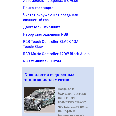
Автомобиль на дровах в Омске
Печка голландка
Чистая окружающая среда или
сланцевый газ
Двигатель Стирлинга
Набор светодиодный RGB
RGB Touch Controller BLACK 18A
Touch/Black
RGB Music Controller 120W Black Audio
RGB усилитель U 3х4A
Хронология водородных
топливных элементов
Когда-то в
будущем, о начале
нашего века
возможно скажут,
что растущие цены
на нефть и
беспокойство об