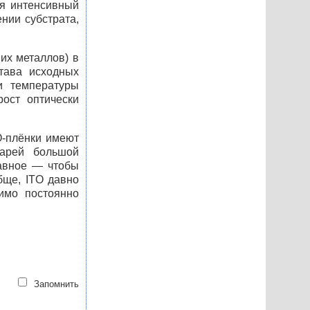
ся интенсивный
нии субстрата,
их металлов) в
става исходных
и температуры
ост оптически
O
-плёнки имеют
тарей большой
лавное — чтобы
обще,
ITO
давно
имо постоянно
Запомнить