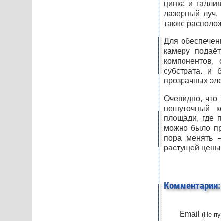
цинка и галли
лазерный луч.
также располож
Для обеспечени
камеру подаёт
компонентов, 
субстрата, и 
прозрачных эл
Очевидно, что
нешуточный к
площади, где 
можно было пр
пора менять 
растущей цены
Комментарии:
Email
(Не пу