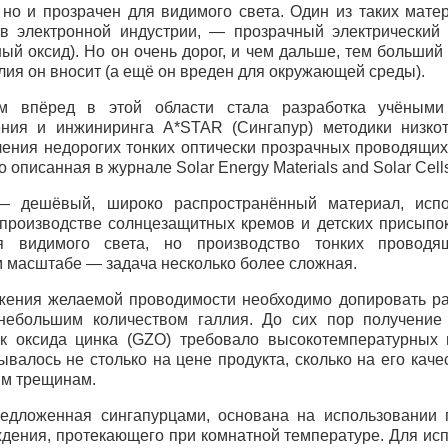
 но и прозрачен для видимого света. Один из таких мате
в электронной индустрии, — прозрачный электрический
ый оксид). Но он очень дорог, и чем дальше, тем больший
лия он вносит (а ещё он вреден для окружающей среды).
 впёред в этой области стала разработка учёными
ния и инжиниринга A*STAR (Сингапур) методики низкот
чения недорогих тонких оптически прозрачных проводящих
 описанная в журнале Solar Energy Materials and Solar Cell
— дешёвый, широко распространённый материал, исп
 производстве солнцезащитных кремов и детских присыпо
я видимого света, но производство тонких провод
масштабе — задача несколько более сложная.
ижения желаемой проводимости необходимо допировать р
небольшим количеством галлия. До сих пор получение
к оксида цинка (
GZO
) требовало высокотемпературных 
ывалось не столько на цене продукта, сколько на его каче
м трещинам.
редложенная сингапурцами, основана на использовании
ждения, протекающего при комнатной температуре. Для ис