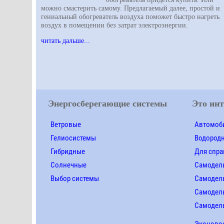
можно смастерить самому. Предлагаемый далее, простой и
гениальный обогреватель воздуха поможет быстро нагреть
воздух в помещении без затрат электроэнергии.
читать дальше...
Энергосберегающие системы
Это инт
Ветровые
Автомоби
Гелиосистемы
Водород
Гибридные
Для спра
Солнечные
Самодел
Выбор системы
Самодел
Самодель
Самодел
Эконово