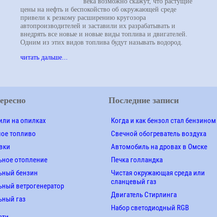
века возможно скажут, что растущие
цены на нефть и беспокойство об окружающей среде
привели к резкому расширению кругозора
автопроизводителей и заставили их разрабатывать и
внедрять все новые и новые виды топлива и двигателей.
Одним из этих видов топлива будут называть водород.
читать дальше...
ересно
Последние записи
ли на опилках
Когда и как бензол стал бензином
ное топливо
Свечной обогреватель воздуха
вки
Автомобиль на дровах в Омске
ьное отопление
Печка голландка
ьный бензин
Чистая окружающая среда или
сланцевый газ
ный ветрогенератор
Двигатель Стирлинга
ьный газ
Набор светодиодный RGB
сти