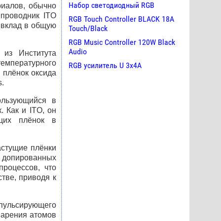
Набор светодиодный RGB
риалов, обычно
 проводник
ITO
RGB Touch Controller BLACK 18A
 вклад в общую
Touch/Black
RGB Music Controller 120W Black
Audio
 из Института
емпературного
RGB усилитель U 3х4A
 плёнок оксида
s.
ользующийся в
к. Как и
ITO
, он
ящих плёнок в
астущие плёнки
 допированных
процессов, что
стве, приводя к
 пульсирующего
парения атомов