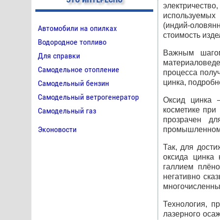
электричество,
используемых 
(индий-оловянн
Автомобили на опилках
стоимость изде
Водородное топливо
Важным шагом
Для справки
материаловеде
Самодельное отопление
процесса полу
цинка, подробно
Самодельный бензин
Самодельный ветрогенератор
Оксид цинка 
косметике при
Самодельный газ
прозрачен дл
Эконовости
промышленном 
Так, для дост
оксида цинка 
галлием плёно
негативно сказ
многочисленны
Технология, п
лазерного оса