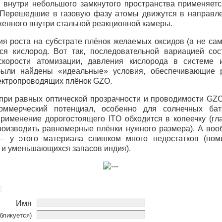
я внутри небольшого замкнутого пространства применяет
 Перешедшие в газовую фазу атомы движутся в направле
енного внутри стальной реакционной камеры.
я роста на субстрате плёнок желаемых оксидов (а не сам
ся кислород. Вот так, последовательной вариацией со
скорости атомизации, давления кислорода в системе 
были найдены «идеальные» условия, обеспечивающие р
ектропроводящих плёнок
GZO
.
 при равных оптической прозрачности и проводимости
GZ
оммерческий потенциал, особенно для солнечных ба
применение дорогостоящего
ITO
обходится в копеечку (г
оизводить равномерные плёнки нужного размера). А во
— у этого материала слишком много недостатков (пом
 и уменьшающихся запасов индия).
Имя
бликуется)