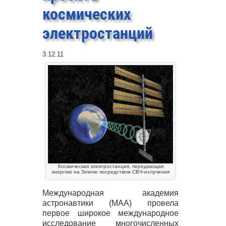
космических
электростанций
3.12.11
Космическая электростанция, передающая
энергию на Землю посредством СВЧ-излучения
Международная академия
астронавтики (
МАА
) провела
первое широкое международное
исследование многочисленных