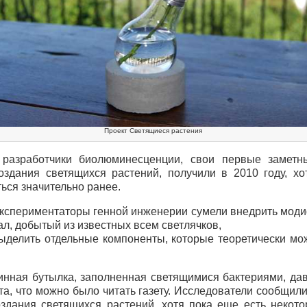
Проект Светящиеся растения
разработчики биолюминесценции, свои первые заметны
оздания светящихся растений, получили в 2010 году, хо
ься значительно ранее.
экспериментаторы генной инженерии сумели внедрить мо
л, добытый из известных всем светлячков,
выделить отдельные компоненты, которые теоретически мо
инная бутылка, заполненная светящимися бактериями, да
та, что можно было читать газету. Исследователи сообщили
оздания светящихся растений, хотя пока еще есть некот