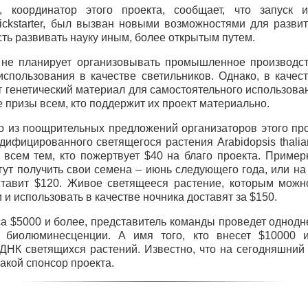
 координатор этого проекта, сообщает, что запуск и
ckstarter, был вызван новыми возможностями для развити
ть развивать науку иным, более открытым путем.
s не планирует организовывать промышленное производс
использования в качестве светильников. Однако, в качес
 генетический материал для самостоятельного использован
призы всем, кто поддержит их проект материально.
о из поощрительных предложений организаторов этого про
дифицированного светящегося растения Arabidopsis thalia
всем тем, кто пожертвует $40 на благо проекта. Примерн
ут получить свои семена – июнь следующего года, или на
ставит $120. Живое светящееся растение, которым можн
 и использовать в качестве ночника доставят за $150.
са $5000 и более, представитель команды проведет однод
 биолюминесценции. А имя того, кто внесет $10000 и
ДНК
светящихся растений. Известно, что на сегодняшний
акой спонсор проекта.