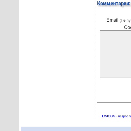
Комментарии:
Email
(Не пу
Со
EWICON - ветроэле