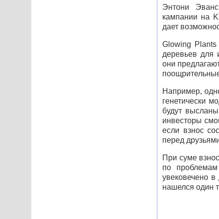
Энтони Эванс,
кампании на Ki
дает возможнос
Glowing Plant
деревьев для 
они предлагают
поощрительные 
Например, одн
генетически мо
будут высланы 
инвесторы смог
если взнос со
перед друзьями
При суме взно
по проблемам
увековечено в
нашелся один т