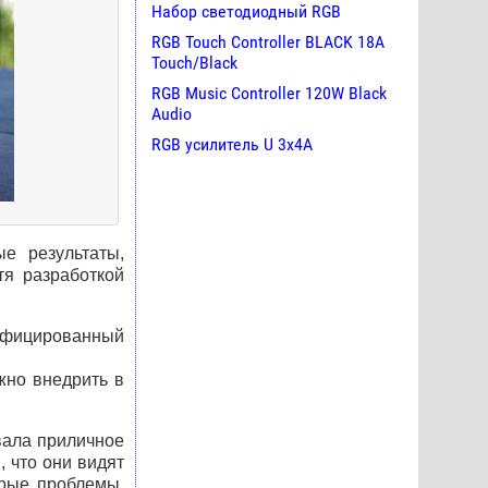
Набор светодиодный RGB
RGB Touch Controller BLACK 18A
Touch/Black
RGB Music Controller 120W Black
Audio
RGB усилитель U 3х4A
е результаты,
тя разработкой
дифицированный
жно внедрить в
вала приличное
, что они видят
орые проблемы,