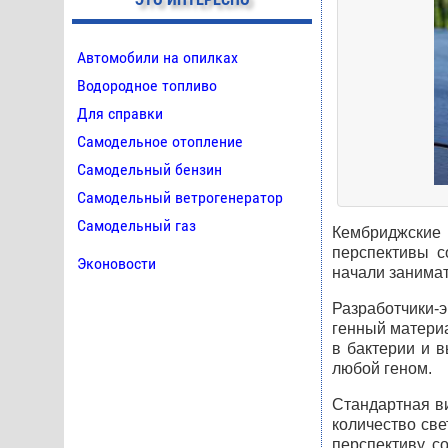
Автомобили на опилках
Водородное топливо
Для справки
Самодельное отопление
Самодельный бензин
Самодельный ветрогенератор
Самодельный газ
Кембриджские 
перспективы с
Эконовости
начали занимат
Разработчики-
генный материа
в бактерии и 
любой геном.
Стандартная в
количество све
перспективу с