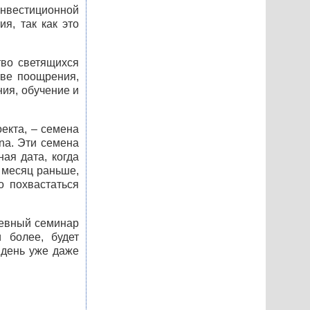
нвестиционной
я, так как это
тво светящихся
тве поощрения,
ия, обучение и
екта, – семена
na. Эти семена
ая дата, когда
 месяц раньше,
о похвастаться
невный семинар
 более, будет
 день уже даже