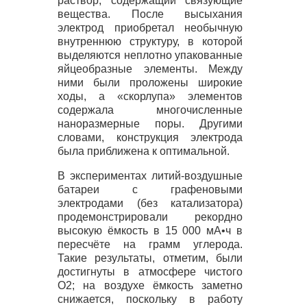
раствор, содержащий связующие
вещества. После высыхания
электрод приобретал необычную
внутреннюю структуру, в которой
выделяются неплотно упакованные
яйцеобразные элементы. Между
ними были проложены широкие
ходы, а «скорлупа» элементов
содержала многочисленные
наноразмерные поры. Другими
словами, конструкция электрода
была приближена к оптимальной.
В экспериментах литий-воздушные
батареи с графеновыми
электродами (без катализатора)
продемонстрировали рекордно
высокую ёмкость в 15 000 мА•ч в
пересчёте на грамм углерода.
Такие результаты, отметим, были
достигнуты в атмосфере чистого
O2; на воздухе ёмкость заметно
снижается, поскольку в работу