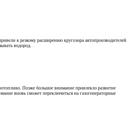
 привели к резкому расширению кругозора автопроизводителей
зывать водород.
 биотопливо. Позже большое внимание привлекло развитие
имание вновь сможет переключиться на газогенераторные