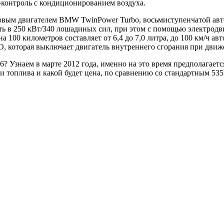
т-контроль с кондиционированием воздуха.
овым двигателем
BMW
TwinPower Turbo, восьмиступенчатой авт
 в 250 кВт/340 лошадиных сил, при этом с помощью электродви
 100 километров составляет от 6,4 до 7,0 литра, до 100 км/ч ав
O
, которая выключает двигатель внутреннего сгорания при движ
X6? Узнаем в марте 2012 года, именно на это время предполагает
и топлива и какой будет цена, по сравнению со стандартным 535i