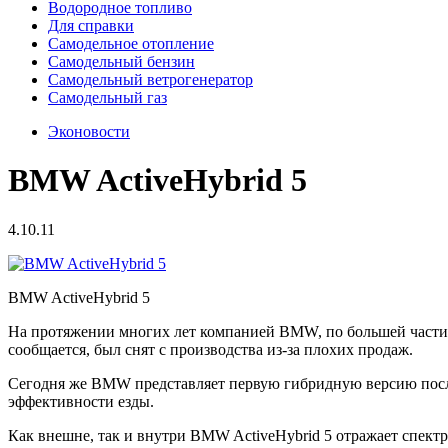
Водородное топливо
Для справки
Самодельное отопление
Самодельный бензин
Самодельный ветрогенератор
Самодельный газ
Эконовости
BMW ActiveHybrid 5
4.10.11
BMW ActiveHybrid 5
На протяжении многих лет компанией
BMW
, по большей част
сообщается, был снят с производства из-за плохих продаж.
Сегодня же
BMW
представляет первую гибридную версию посл
эффективности езды.
Как внешне, так и внутри
BMW
ActiveHybrid 5 отражает спек