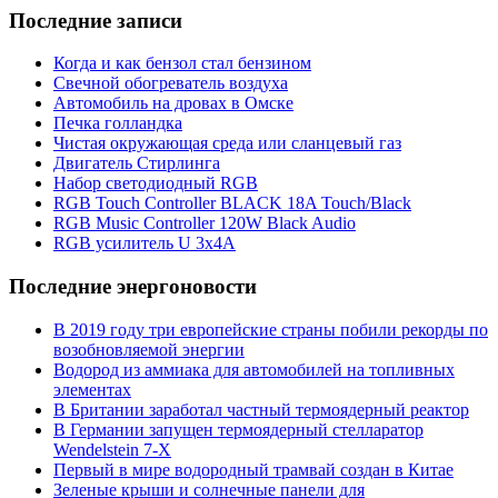
Последние записи
Когда и как бензол стал бензином
Свечной обогреватель воздуха
Автомобиль на дровах в Омске
Печка голландка
Чистая окружающая среда или сланцевый газ
Двигатель Стирлинга
Набор светодиодный RGB
RGB Touch Controller BLACK 18A Touch/Black
RGB Music Controller 120W Black Audio
RGB усилитель U 3х4A
Последние энергоновости
В 2019 году три европейские страны побили рекорды по
возобновляемой энергии
Водород из аммиака для автомобилей на топливных
элементах
В Британии заработал частный термоядерный реактор
В Германии запущен термоядерный стелларатор
Wendelstein 7-X
Первый в мире водородный трамвай создан в Китае
Зеленые крыши и солнечные панели для