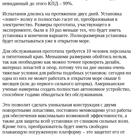
невиданный до этого
КПД
– 99%.
Испытания длились на протяжении двух дней. Установка
«ловит» волну и полностью гасит ее, преобразовывая в
электричество. Размеры прототипа, участвующего в
эксперименте, были в 10 раз меньше тех, что будет иметь
установка в конечном варианте. Полноразмерная установка
будет испытываться уже в открытом море.
Для обслуживания прототипа требуется 10 человек персонала
и пятитонный кран. Меньшими размерами обойтись нельзя,
так как необходимо как можно точнее проверить дизайн,
материал лопастей и опор, потому что на дне океана очень
тяжелые условия для работы подобных установок: сегодня ни
одна из них не может работать в открытом море свыше 6
месяцев (или до первого сильного шторма). Американские
ученые намерены создать полностью автономное устройство,
способное годами обходиться без обслуживания.
Это позволит сделать уникальная конструкция с двумя
поворотными лопастями, постоянно меняющими угол работы
для обеспечения максимально возможной эффективности, а
также для защиты всей установки от слишком сильных волн.
Кроме того, преобразователь будет иметь свободно
плавающую погруженную платформу – это защитит его от