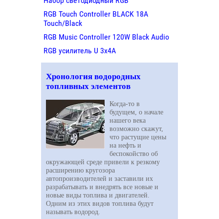
Набор светодиодный RGB
RGB Touch Controller BLACK 18A
Touch/Black
RGB Music Controller 120W Black Audio
RGB усилитель U 3х4A
Хронология водородных
топливных элементов
Когда-то в
будущем, о начале
нашего века
возможно скажут,
что растущие цены
на нефть и
беспокойство об
окружающей среде привели к резкому
расширению кругозора
автопроизводителей и заставили их
разрабатывать и внедрять все новые и
новые виды топлива и двигателей.
Одним из этих видов топлива будут
называть водород.