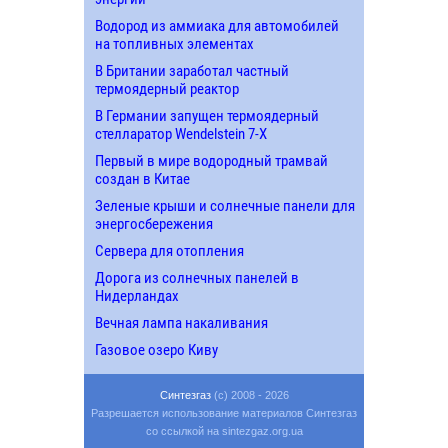
Водород из аммиака для автомобилей
на топливных элементах
В Британии заработал частный
термоядерный реактор
В Германии запущен термоядерный
стелларатор Wendelstein 7-X
Первый в мире водородный трамвай
создан в Китае
Зеленые крыши и солнечные панели для
энергосбережения
Сервера для отопления
Дорога из солнечных панелей в
Нидерландах
Вечная лампа накаливания
Газовое озеро Киву
Синтезгаз
(c) 2008 - 2026
Разрешается использование материалов Синтезгаз
со ссылкой на sintezgaz.org.ua