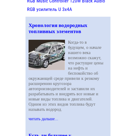
RGB Music Controller 120W Black Audio
RGB усилитель U 3х4A
Хронология водородных
топливных элементов
Когда-то в
будущем, о начале
нашего века
возможно скажут,
что растущие цены
на нефть и
беспокойство об
окружающей среде привели к резкому
расширению кругозора
автопроизводителей и заставили их
разрабатывать и внедрять все новые и
новые виды топлива и двигателей.
Одним из этих видов топлива будут
называть водород.
читать дальше...
Есть ли будущее у