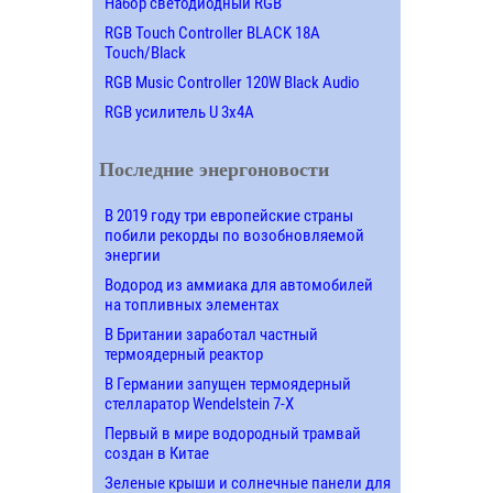
Набор светодиодный RGB
RGB Touch Controller BLACK 18A
Touch/Black
RGB Music Controller 120W Black Audio
RGB усилитель U 3х4A
Последние энергоновости
В 2019 году три европейские страны
побили рекорды по возобновляемой
энергии
Водород из аммиака для автомобилей
на топливных элементах
В Британии заработал частный
термоядерный реактор
В Германии запущен термоядерный
стелларатор Wendelstein 7-X
Первый в мире водородный трамвай
создан в Китае
Зеленые крыши и солнечные панели для