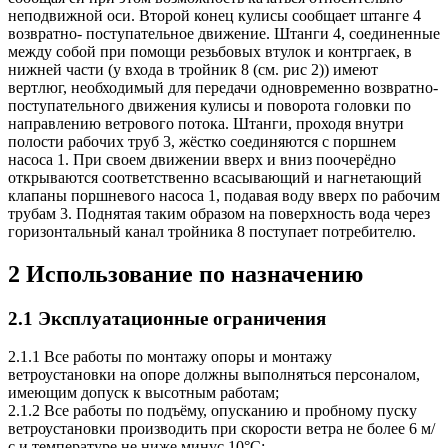
неподвижной оси. Второй конец кулисы сообщает штанге 4
возвратно- поступательное движение. Штанги 4, соединенные
между собой при помощи резьбовых втулок и контргаек, в
нижней части (у входа в тройник 8 (см. рис 2)) имеют
вертлюг, необходимый для передачи одновременно возвратно-
поступательного движения кулисы и поворота головки по
направлению ветрового потока. Штанги, проходя внутри
полости рабочих труб 3, жёстко соединяются с поршнем
насоса 1. При своем движении вверх и вниз поочерёдно
открываются соответственно всасывающий и нагнетающий
клапаны поршневого насоса 1, подавая воду вверх по рабочим
трубам 3. Поднятая таким образом на поверхность вода через
горизонтальный канал тройника 8 поступает потребителю.
2 Использование по назначению
2.1 Эксплуатационные ограничения
2.1.1 Все работы по монтажу опоры и монтажу
ветроустановки на опоре должны выполняться персоналом,
имеющим допуск к высотным работам;
2.1.2 Все работы по подъёму, опусканию и пробному пуску
ветроустановки производить при скорости ветра не более 6 м/
с и температуре не ниже минус 10°С;