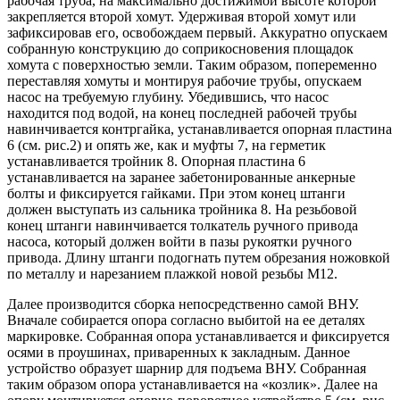
рабочая труба, на максимально достижимой высоте которой
закрепляется второй хомут. Удерживая второй хомут или
зафиксировав его, освобождаем первый. Аккуратно опускаем
собранную конструкцию до соприкосновения площадок
хомута с поверхностью земли. Таким образом, попеременно
переставляя хомуты и монтируя рабочие трубы, опускаем
насос на требуемую глубину. Убедившись, что насос
находится под водой, на конец последней рабочей трубы
навинчивается контргайка, устанавливается опорная пластина
6 (см. рис.2) и опять же, как и муфты 7, на герметик
устанавливается тройник 8. Опорная пластина 6
устанавливается на заранее забетонированные анкерные
болты и фиксируется гайками. При этом конец штанги
должен выступать из сальника тройника 8. На резьбовой
конец штанги навинчивается толкатель ручного привода
насоса, который должен войти в пазы рукоятки ручного
привода. Длину штанги подогнать путем обрезания ножовкой
по металлу и нарезанием плажкой новой резьбы М12.
Далее производится сборка непосредственно самой
ВНУ
.
Вначале собирается опора согласно выбитой на ее деталях
маркировке. Собранная опора устанавливается и фиксируется
осями в проушинах, приваренных к закладным. Данное
устройство образует шарнир для подъема
ВНУ
. Собранная
таким образом опора устанавливается на «козлик». Далее на