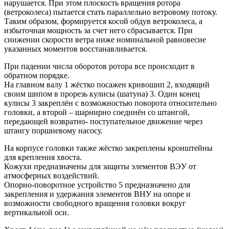
нарушается. При этом плоскость вращения ротора
(ветроколеса) пытается стать параллельно ветровому потоку.
Таким образом, формируется косой обдув ветроколеса, а
избыточная мощность за счет него сбрасывается. При
снижении скорости ветра ниже номинальной равновесие
указанных моментов восстанавливается.
При падении числа оборотов ротора все происходит в
обратном порядке.
На главном валу 1 жёстко посажен кривошип 2, входящий
своим шипом в прорезь кулисы (шатуна) 3. Один конец
кулисы 3 закреплён с возможностью поворота относительно
головки, а второй – шарнирно соединён со штангой,
передающей возвратно- поступательное движение через
штангу поршневому насосу.
На корпусе головки также жёстко закреплены кронштейны
для крепления хвоста.
Кожухи предназначены для защиты элементов
ВЭУ
от
атмосферных воздействий.
Опорно-поворотное устройство 5 предназначено для
закрепления и удержания элементов
ВНУ
на опоре и
возможности свободного вращения головки вокруг
вертикальной оси.