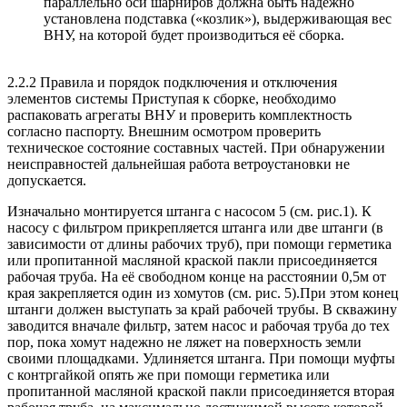
параллельно оси шарниров должна быть надежно
установлена подставка («козлик»), выдерживающая вес
ВНУ
, на которой будет производиться её сборка.
2.2.2 Правила и порядок подключения и отключения
элементов системы Приступая к сборке, необходимо
распаковать агрегаты
ВНУ
и проверить комплектность
согласно паспорту. Внешним осмотром проверить
техническое состояние составных частей. При обнаружении
неисправностей дальнейшая работа ветроустановки не
допускается.
Изначально монтируется штанга с насосом 5 (см. рис.1). К
насосу с фильтром прикрепляется штанга или две штанги (в
зависимости от длины рабочих труб), при помощи герметика
или пропитанной масляной краской пакли присоединяется
рабочая труба. На её свободном конце на расстоянии 0,5м от
края закрепляется один из хомутов (см. рис. 5).При этом конец
штанги должен выступать за край рабочей трубы. В скважину
заводится вначале фильтр, затем насос и рабочая труба до тех
пор, пока хомут надежно не ляжет на поверхность земли
своими площадками. Удлиняется штанга. При помощи муфты
с контргайкой опять же при помощи герметика или
пропитанной масляной краской пакли присоединяется вторая