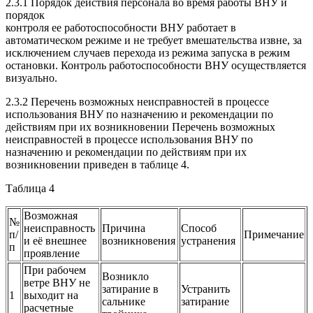
2.3.1 Порядок действия персонала во время работы
ВНУ
и
порядок
контроля ее работоспособности
ВНУ
работает в
автоматическом режиме и не требует вмешательства извне, за
исключением случаев перехода из режима запуска в режим
остановки. Контроль работоспособности
ВНУ
осуществляется
визуально.
2.3.2 Перечень возможных неисправностей в процессе
использования
ВНУ
по назначению и рекомендации по
действиям при их возникновении Перечень возможных
неисправностей в процессе использования
ВНУ
по
назначению и рекомендации по действиям при их
возникновении приведен в таблице 4.
Таблица 4
Возможная
№
неисправность
Причина
Способ
п/
Примечание
и её внешнее
возникновения
устранения
п
проявление
При рабочем
Возникло
ветре
ВНУ
не
затирание в
Устранить
1
выходит на
сальнике
затирание
расчетные