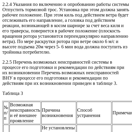
2.2.4 Указания по включению и опробованию работы системы
Отпустить тормозной трос. Установка при этом должна занять
рабочее положение. При этом киль под действием ветра будет
отслеживать его направление, а головка под действием
реакции, возникающей в косом шарнире за счет веса киля и
его траверсы, повернется в рабочее положение (плоскость
вращения ротора установится перпендикулярно направлению
ветра). По мере раскрутки ротора при ветре около 6 м/с и
высоте подъема 20м через 5- 6 мин вода должна поступить из
тройника потребителю.
2.2.5 Перечень возможных неисправностей системы в
процессе его подготовки и рекомендации по действиям при
их возникновении Перечень возможных неисправностей
ВНУ
в процессе его подготовки и рекомендации по
действиям при их возникновении приведен в таблице 3.
Таблица 3
Возможная
№
неисправность
Причина
Способ
п/
Примеча
и её внешнее
возникновения
устранения
п
проявление
Не установлены