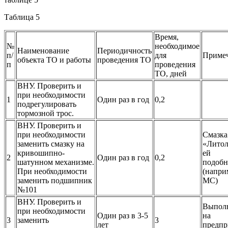
Таблица 5
Время,
№
необходимое
Наименование
Периодичность
п/
для
Приме
объекта ТО и работы
проведения ТО
п
проведения
ТО, дней
ВНУ
. Проверить и
при необходимости
1
Один раз в год
0,2
подрегулировать
тормозной трос.
ВНУ
. Проверить и
при необходимости
Смазка
заменить смазку на
«Литол
кривошипно-
ей
2
Один раз в год
0,2
шатунном механизме.
подобн
При необходимости
(напри
заменить подшипник
МС)
№101
ВНУ
. Проверить и
Выполн
при необходимости
Один раз в 3-5
на
3
заменить
3
лет
предпр