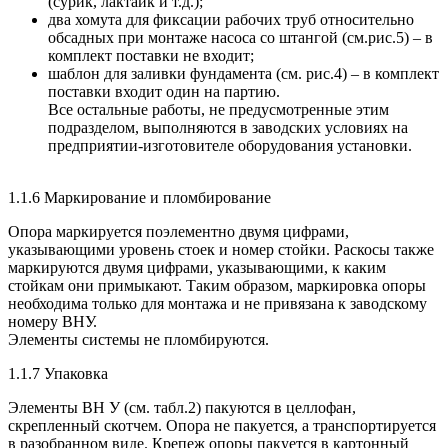
(сурик, лактайк и т.д.);
два хомута для фиксации рабочих труб относительно
обсадных при монтаже насоса со штангой (см.рис.5) – в
комплект поставки не входит;
шаблон для заливки фундамента (см. рис.4) – в комплект
поставки входит один на партию.
Все остальные работы, не предусмотренные этим
подразделом, выполняются в заводских условиях на
предприятии-изготовителе оборудования установки.
1.1.6 Маркирование и пломбирование
Опора маркируется поэлементно двумя цифрами,
указывающими уровень стоек и номер стойки. Раскосы также
маркируются двумя цифрами, указывающими, к каким
стойкам они примыкают. Таким образом, маркировка опоры
необходима только для монтажа и не привязана к заводскому
номеру
ВНУ
.
Элементы системы не пломбируются.
1.1.7 Упаковка
Элементы ВН У (см. табл.2) пакуются в целлофан,
скрепленный скотчем. Опора не пакуется, а транспортируется
в разобранном виде. Крепеж опоры пакуется в картонный