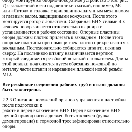
опору монтируется опорно-поворотное устройство 5 (см. рис.
7) с заложенной в его подшипники смазкой, например, МС
или «Литол» и головка с кривошипно-шатунным механизмом
и главным валом, защищенными кожухами. После этого
монтируется ротор с лопастями. Собранная
ВНУ
силами 4-х
человек поворачивается относительно шарнира и
устанавливается в рабочее состояние. Опорные пластины
опоры должны плотно прилегать к закладным. После этого
опорные пластины при помощи гаек плотно прикрепляются к
закладным. Последовательно собираются штанги, начиная
сверху. На последнюю штангу навинчивается вертлюг,
который соединяется резьбовой вставкой с толкателем. Длина
этой вставки подгоняется путем обрезания ножовкой по
металлу части штанги и нарезанием плажкой новой резьбы
М12.
Все резьбовые соединения рабочих труб и штанг должны
быть законтрены.
2.2.3 Описание положений органов управления и настройки
после подготовки к
работе и перед включением
ВНУ
Перед включением
ВНУ
ручной привод насоса должен быть отключен (ручка
демонтирована) и тормозной трос зафиксирован относительно
опоры.