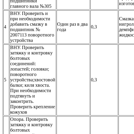
подшипники
изгото
главного вала №305
ВНУ
. Проверить и
при необходимости
Смазка
добавить смазку в
Один раз в два
нигрол
4
0,3
подшипник №
года
демпф
2007113 поворотного
жидко
устройства
ВНУ
. Проверить
затяжку и контровку
болтовых
соединений:
лопастей; головки;
поворотного
5
устройства;хвостовой
0,3
балки; киля хвоста.
При необходимости
подтянуть и
законтрить.
Проверить крепление
кожухов
Опора. Проверить
затяжку и контровку
болтовых