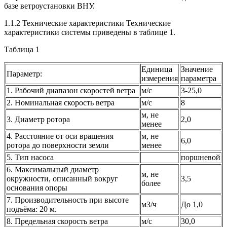
базе ветроустановки
ВНУ
.
1.1.2 Технические характеристики Технические
характеристики системы приведены в таблице 1.
Таблица 1
Единица
Значение
Параметр:
измерения
параметра
1. Рабочий диапазон скоростей ветра
м/с
3-25,0
2. Номинальная скорость ветра
м/с
8
м, не
3. Диаметр ротора
2,0
менее
4. Расстояние от оси вращения
м, не
6,0
ротора до поверхности земли
менее
5. Тип насоса
поршневой
6. Максимальный диаметр
м, не
окружности, описанный вокруг
3,5
более
основания опоры
7. Производительность при высоте
м3/ч
До 1,0
подъёма: 20 м.
8. Предельная скорость ветра
м/с
30,0