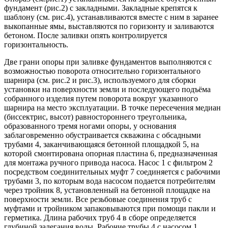
фундамент (рис.2) с закладными. Закладные крепятся к
шаблону (см. рис.4), устанавливаются вместе с ним в заранее
выкопанные ямы, выставляются по горизонту и заливаются
бетоном. После заливки опять контролируется
горизонтальность.
Две грани опоры при заливке фундаментов выполняются с
возможностью поворота относительно горизонтального
шарнира (см. рис.2 и рис.3), используемого для сборки
установки на поверхности земли и последующего подъёма
собранного изделия путем поворота вокруг указанного
шарнира на место эксплуатации. В точке пересечения медиан
(биссектрис, высот) равностороннего треугольника,
образованного тремя ногами опоры, у основания
заблаговременно обустраивается скважина с обсадными
трубами 4, заканчивающаяся бетонной площадкой 5, на
которой смонтирована опорная пластина 6, предназначенная
для монтажа ручного привода насоса. Насос 1 с фильтром 2
посредством соединительных муфт 7 соединяется с рабочими
трубами 3, по которым вода насосом подается потребителям
через тройник 8, установленный на бетонной площадке на
поверхности земли. Все резьбовые соединения труб с
муфтами и тройником запаковываются при помощи пакли и
герметика. Длина рабочих труб 4 в сборе определяется
глубиной залегания воды. Рабочие трубы 4 с насосом 1