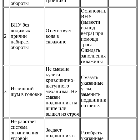
тройника
обороты
Остановить
ВНУ
(вывести
ВНУ
без
из-под
видимых
Отсутствует
ветра) при
2
причин
вода в
помощи
набирает
скважине
троса.
обороты
Ожидать
заполнения
скважины
Не смазана
кулиса
Смазать
кривошипно-
указанные
шатунного
Излишний
узлы,
3
механизма. Не
шум в головке
заменить
смазан
подшипник
подшипник на
на шипе.
шипе или
вышел из строя
Не работает
система
Заедает
ограничения
Разобрать
подшипник в
угловой
указанные