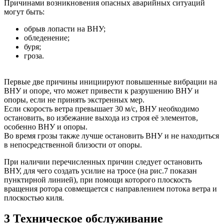
Причинами возникновения опасных аварийных ситуаций
могут быть:
обрыв лопасти на
ВНУ
;
обледенение;
буря;
гроза.
Первые две причины инициируют повышенные вибрации на
ВНУ
и опоре, что может привести к разрушению
ВНУ
и
опоры, если не принять экстренных мер.
Если скорость ветра превышает 30 м/с,
ВНУ
необходимо
остановить, во избежание выхода из строя её элементов,
особенно
ВНУ
и опоры.
Во время грозы также лучше остановить
ВНУ
и не находиться
в непосредственной близости от опоры.
При наличии перечисленных причин следует остановить
ВНУ
, для чего создать усилие на тросе (на рис.7 показан
пунктирной линией), при помощи которого плоскость
вращения ротора совмещается с направлением потока ветра и
плоскостью киля.
3 Техническое обслуживание