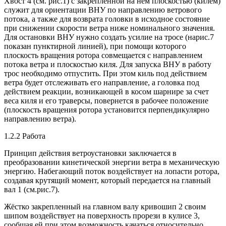
Хвост 4 (см. рис.1) с закреплённой на нём плоскостью (килем)
служит для ориентации
ВНУ
по направлению ветрового
потока, а также для возврата головки в исходное состояние
при снижении скорости ветра ниже номинального значения.
Для остановки
ВНУ
нужно создать усилие на тросе (нарис.7
показан пунктирной линией), при помощи которого
плоскость вращения ротора совмещается с направлением
потока ветра и плоскостью киля. Для запуска
ВНУ
в работу
трос необходимо отпустить. При этом киль под действием
ветра будет отслеживать его направление, а головка под
действием реакции, возникающей в косом шарнире за счет
веса киля и его траверсы, повернется в рабочее положение
(плоскость вращения ротора установится перпендикулярно
направлению ветра).
1.2.2 Работа
Принцип действия ветроустановки заключается в
преобразовании кинетической энергии ветра в механическую
энергию. Набегающий поток воздействует на лопасти ротора,
создавая крутящий момент, который передается на главный
вал 1 (см.рис.7).
Жёстко закрепленный на главном валу кривошип 2 своим
шипом воздействует на поверхность прорези в кулисе 3,
сообщая ей при этом возможность качаться относительно