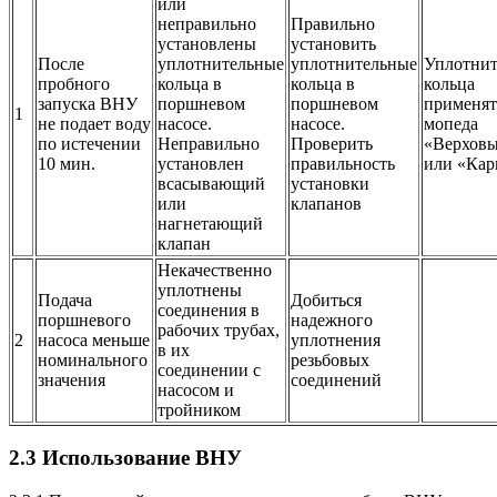
или
неправильно
Правильно
установлены
установить
После
уплотнительные
уплотнительные
Уплотни
пробного
кольца в
кольца в
кольца
запуска
ВНУ
поршневом
поршневом
применят
1
не подает воду
насосе.
насосе.
мопеда
по истечении
Неправильно
Проверить
«Верхов
10 мин.
установлен
правильность
или «Кар
всасывающий
установки
или
клапанов
нагнетающий
клапан
Некачественно
уплотнены
Подача
Добиться
соединения в
поршневого
надежного
рабочих трубах,
2
насоса меньше
уплотнения
в их
номинального
резьбовых
соединении с
значения
соединений
насосом и
тройником
2.3 Использование
ВНУ