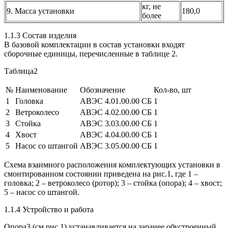
кг, не
9. Масса установки
180,0
более
1.1.3 Состав изделия
В базовой комплектации в состав установки входят
сборочные единицы, перечисленные в таблице 2.
Таблица2
№
Наименование
Обозначение
Кол-во, шт
1
Головка
АВЭС
4.01.00.00 СБ
1
2
Ветроколесо
АВЭС
4.02.00.00 СБ
1
3
Стойка
АВЭС
3.03.00.00 СБ
1
4
Хвост
АВЭС
4.04.00.00 СБ
1
5
Насос со штангой
АВЭС
3.05.00.00 СБ
1
Схема взаимного расположения комплектующих установки в
смонтированном состоянии приведена на рис.1, где 1 –
головка; 2 – ветроколесо (ротор); 3 – стойка (опора); 4 – хвост;
5 – насос со штангой.
1.1.4 Устройство и работа
Опора3 (см.рис.1) устанавливается на заранее обустроенный