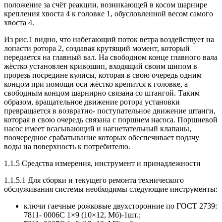
положение за счёт реакции, возникающей в косом шарнире
крепления хвоста 4 к головке 1, обусловленной весом самого
хвоста 4.
Из рис.1 видно, что набегающий поток ветра воздействует на
лопасти ротора 2, создавая крутящий момент, который
передается на главный вал. На свободном конце главного вала
жёстко установлен кривошип, входящий своим шипом в
прорезь посредине кулисы, которая в свою очередь одним
концом при помощи оси жёстко крепится к головке, а
свободным концом шарнирно связана со штангой. Таким
образом, вращательное движение ротора установки
превращается в возвратно- поступательное движение штанги,
которая в свою очередь связана с поршнем насоса. Поршневой
насос имеет всасывающий и нагнетательный клапаны,
поочередное срабатывание которых обеспечивает подачу
воды на поверхность к потребителю.
1.1.5 Средства измерения, инструмент и принадлежности
1.1.5.1 Для сборки и текущего ремонта технического
обслуживания системы необходимы следующие инструменты:
ключи гаечные рожковые двухсторонние по
ГОСТ
2739:
7811- 0006С 1×9 (10×12, Мб)-1шт.;