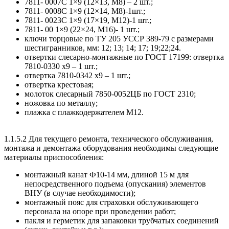
7811- 0007С 1×9 (12×13, М8) – 2 шт.;
7811- 0008С 1×9 (12×14, М8)-1шт.;
7811- 0023С 1×9 (17×19, М12)-1 шт.;
7811- 00 1×9 (22×24, М16)- 1 шт.;
ключи торцовые по ТУ 205
УССР
389-79 с размерами
шестигранников, мм: 12; 13; 14; 17; 19;22;24.
отвертки слесарно-монтажные по
ГОСТ
17199: отвертка
7810-0330 х9 – 1 шт.;
отвертка 7810-0342 х9 – 1 шт.;
отвертка крестовая;
молоток слесарный 7850-0052ЦБ по
ГОСТ
2310;
ножовка по металлу;
плажка с плажкодержателем М12.
1.1.5.2 Для текущего ремонта, технического обслуживания,
монтажа и демонтажа оборудования необходимы следующие
материалы приспособления:
монтажный канат Ф10-14 мм, длиной 15 м для
непосредственного подъема (опускания) элементов
ВНУ
(в случае необходимости);
монтажный пояс для страховки обслуживающего
персонала на опоре при проведении работ;
пакля и герметик для запаковки трубчатых соединений