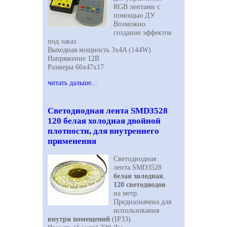
RGB
лентами с
помощью ДУ.
Возможно
создание эффектов
под заказ
Выходная мощность 3х4A (144W)
Напряжение 12В
Размеры 66х47х17
читать дальше...
Светодиодная лента SMD3528
120 белая холодная двойной
плотности, для внутреннего
применения
Светодиодная
лента SMD3528
белая холодная
,
120 светодиодов
на метр.
Предназначена для
использования
внутри помещений
(IP33).