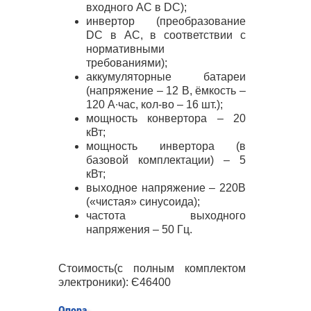
входного AC в DC);
инвертор (преобразование
DC в AC, в соответствии с
нормативными
требованиями);
аккумуляторные батареи
(напряжение – 12 В, ёмкость –
120 А∙час, кол-во – 16 шт.);
мощность конвертора – 20
кВт;
мощность инвертора (в
базовой комплектации) – 5
кВт;
выходное напряжение – 220В
(«чистая» синусоида);
частота выходного
напряжения – 50 Гц.
Стоимость(с полным комплектом
электроники): Є46400
Опора.