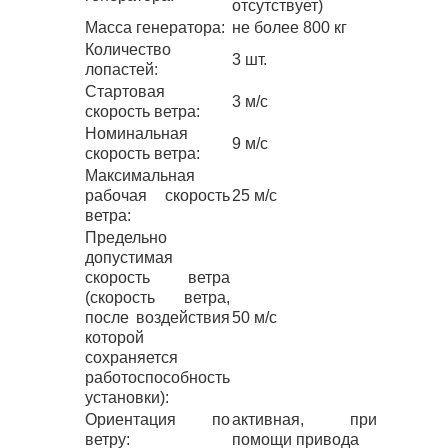
отсутствует)
Масса генератора:
не более 800 кг
Количество
3 шт.
лопастей:
Стартовая
3 м/с
скорость ветра:
Номинальная
9 м/с
скорость ветра:
Максимальная
рабочая скорость
25 м/с
ветра:
Предельно
допустимая
скорость ветра
(скорость ветра,
после воздействия
50 м/с
которой
сохраняется
работоспособность
установки):
Ориентация по
активная, при
ветру:
помощи привода